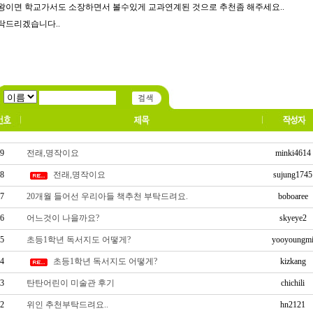
왕이면 학교가서도 소장하면서 볼수있게 교과연계된 것으로 추천좀 해주세요..
탁드리겠습니다..
9
전래,명작이요
minki4614
8
전래,명작이요
sujung1745
7
20개월 들어선 우리아들 책추천 부탁드려요.
boboaree
6
어느것이 나을까요?
skyeye2
5
초등1학년 독서지도 어떻게?
yooyoungm
4
초등1학년 독서지도 어떻게?
kizkang
3
탄탄어린이 미술관 후기
chichili
2
위인 추천부탁드려요..
hn2121