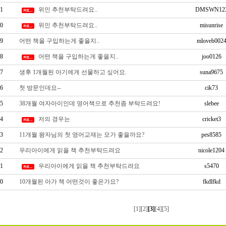
1
위인 추천부탁드려요..
DMSWN12
0
위인 추천부탁드려요..
misunrise
9
어떤 책을 구입하는게 좋을지..
mloveb002
8
어떤 책을 구입하는게 좋을지..
joo0126
7
생후 1개월된 아기에게 선물하고 싶어요.
suna9675
6
첫 방문인데요--
cik73
5
38개월 여자아이인데 영어책으로 추천좀 부탁드려요!
slebee
4
저의 경우는
cricket3
3
11개월 왕자님의 첫 영어교재는 모가 좋을까요?
pes8585
2
우리아이에게 읽을 책 추천부탁드려요
nicole1204
1
우리아이에게 읽을 책 추천부탁드려요
s5470
0
10개월된 아가 책 어떤것이 좋은가요?
fkdlfkd
[1]
[2]
[3]
[4]
[5]