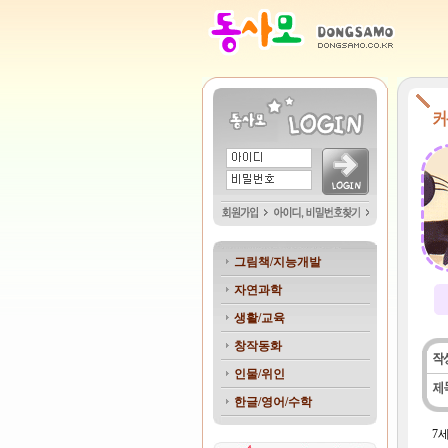
그림책/지능개발
자연과학
생활/교육
창작동화
인물/위인
한글/영어/수학
7