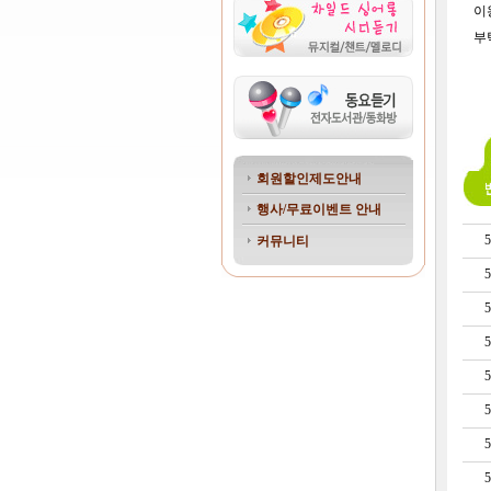
이
부
회원할인제도안내
행사/무료이벤트 안내
5
커뮤니티
5
5
5
5
5
5
5