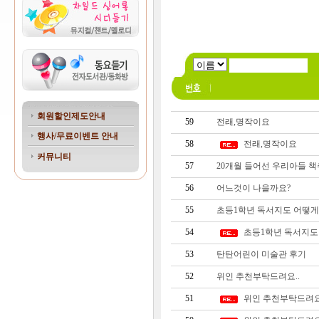
회원할인제도안내
59
전래,명작이요
행사/무료이벤트 안내
58
전래,명작이요
커뮤니티
57
20개월 들어선 우리아들 책
56
어느것이 나을까요?
55
초등1학년 독서지도 어떻게
54
초등1학년 독서지도
53
탄탄어린이 미술관 후기
52
위인 추천부탁드려요..
51
위인 추천부탁드려요