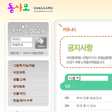
그림책/지능개발
자연과학
생활/교육
창작동화
인물/위인
195
추석 연휴 배송안내
한글/영어/수학
194
하계 휴가 안내