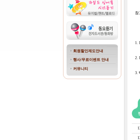
참
1
회원할인제도안내
2
행사/무료이벤트 안내
커뮤니티
3
1
1