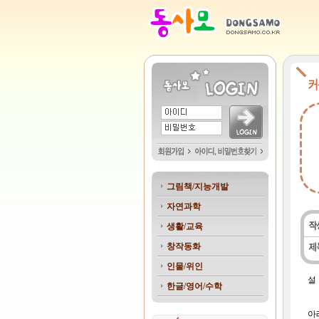
그림책/지능개발
자연과학
생활/교육
창작동화
인물/위인
설
한글/영어/수학
아