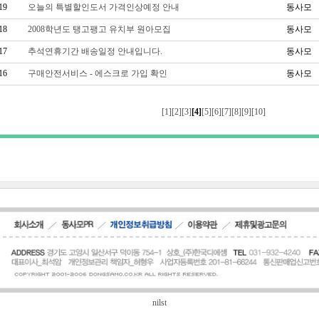
19
오늘의 특별할인도서 가격인상예정 안내
동사모
18
2008학년도 탱고팽고 유치부 원아모집
동사모
17
추석연휴기간 배송일정 안내입니다.
동사모
16
구매안전서비스 - 에스크로 가입 확인
동사모
[1]
[2]
[3]
[4]
[5]
[6]
[7]
[8]
[9]
[10]
nilst