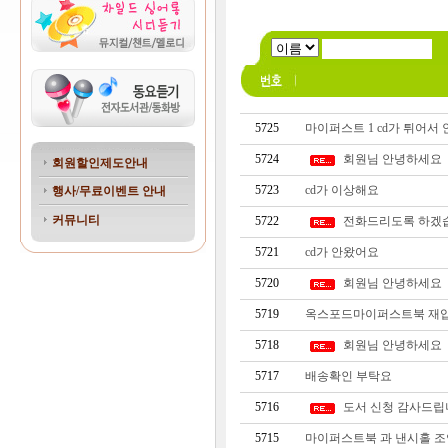
5725
마이퍼스트 1 cd가 튀어서 
5724
회원님 안녕하세요
회원할인제도안내
5723
cd가 이상해요
행사/무료이벤트 안내
커뮤니티
5722
전화드리도록 하겠습
5721
cd가 안왔어요
5720
회원님 안녕하세요
5719
옥스포드마이퍼스트북 재입
5718
회원님 안녕하세요
5717
배송확인 부탁요
5716
도서 신청 감사드립
5715
마이퍼스트북 과 낸시홀 