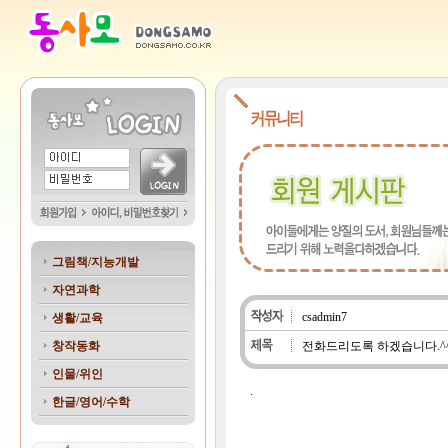
그림책/지능개발
자연과학
csadmin7
생활/교육
창작동화
전화드리도록 하겠습니다.^
인물/위인
.
한글/영어/수학