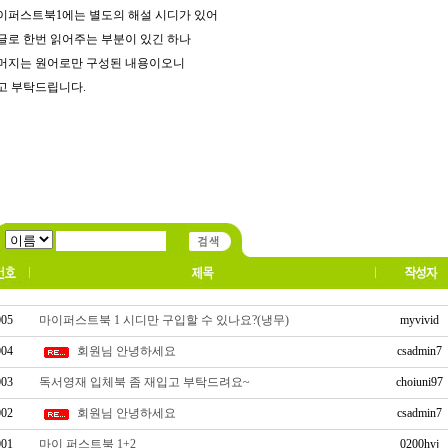
이퍼스트북1에는 별도의 해설 시디가 있어
글로 한번 읽어주는 부분이 있긴 하나
머지는 원어로만 구성된 내용이오니
고 부탁드립니다.
005
마이퍼스트북 1 시디만 구입할 수 있나요?(냉무)
myvivid
004
회원님 안녕하세요
csadmin7
003
독서영재 입체북 좀 재입고 부탁드려요~
choiuni97
002
회원님 안녕하세요
csadmin7
001
마이 퍼스트북 1+2
0200hyj