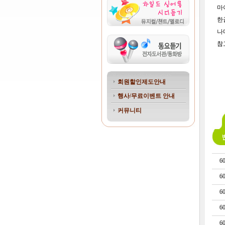
마
한
나
참
회원할인제도안내
행사/무료이벤트 안내
커뮤니티
6
6
6
6
6