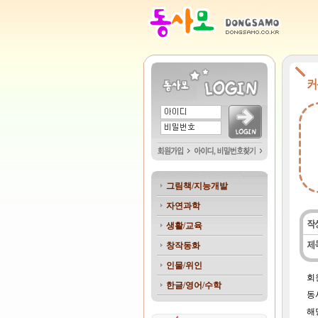
그림책/지능개발
자연과학
생활/교육
창작동화
인물/위인
회
한글/영어/수학
동
해