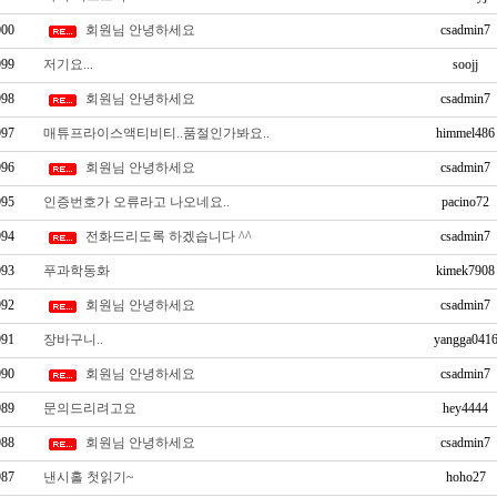
000
회원님 안녕하세요
csadmin7
999
저기요...
soojj
998
회원님 안녕하세요
csadmin7
997
매튜프라이스액티비티..품절인가봐요..
himmel486
996
회원님 안녕하세요
csadmin7
995
인증번호가 오류라고 나오네요..
pacino72
994
전화드리도록 하겠습니다 ^^
csadmin7
993
푸과학동화
kimek7908
992
회원님 안녕하세요
csadmin7
991
장바구니..
yangga041
990
회원님 안녕하세요
csadmin7
989
문의드리려고요
hey4444
988
회원님 안녕하세요
csadmin7
987
낸시홀 첫읽기~
hoho27